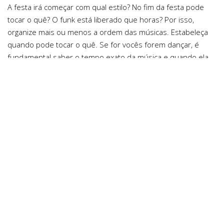
A festa irá começar com qual estilo? No fim da festa pode
tocar o quê? O funk está liberado que horas? Por isso,
organize mais ou menos a ordem das músicas. Estabeleça
quando pode tocar o quê. Se for vocês forem dançar, é
fundamental saber o tempo exato da música e quando ela
vai entrar.
Hora por hora - Passo a passo
Defina o que irá acontecer em cada momento da festa.
Como ela começa, o que vem depois, os horários do jantar
ou almoço, quando a pista de dança será liberada e esses
detalhes. Normalmente o próprio lugar já oferece opções
para os contratantes.
Como será o transporte
Pense se vão precisar alugar um carro para levá-los até a