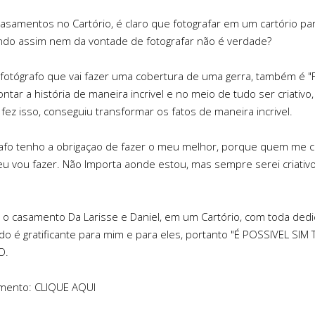
casamentos no Cartório, é claro que fotografar em um cartório pa
lando assim nem da vontade de fotografar não é verdade?
tógrafo que vai fazer uma cobertura de uma gerra, também é "F
ntar a história de maneira incrivel e no meio de tudo ser criativo
e fez isso, conseguiu transformar os fatos de maneira incrivel.
fo tenho a obrigaçao de fazer o meu melhor, porque quem me c
 eu vou fazer. Não Importa aonde estou, mas sempre serei criativ
i o casamento Da Larisse e Daniel, em um Cartório, com toda ded
o é gratificante para mim e para eles, portanto "É POSSIVEL SIM
O.
amento:
CLIQUE AQUI