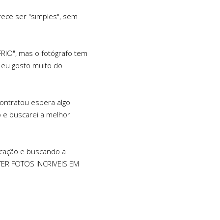
rece ser "simples", sem
RIO", mas o fotógrafo tem
, eu gosto muito do
ontratou espera algo
o e buscarei a melhor
icação e buscando a
 TER FOTOS INCRIVEIS EM