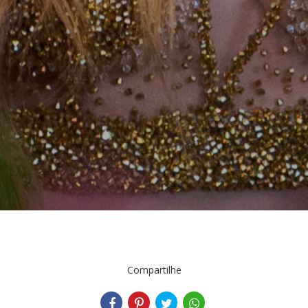
Compartilhe